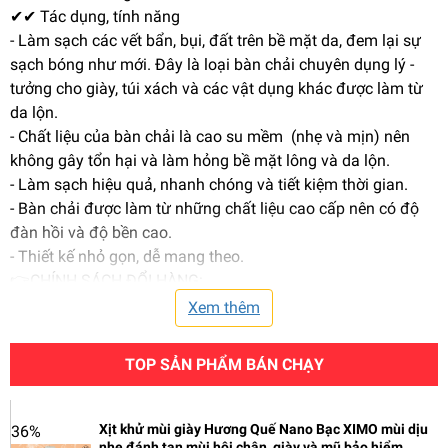
✔✔ Tác dụng, tính năng
- Làm sạch các vết bẩn, bụi, đất trên bề mặt da, đem lại sự
sạch bóng như mới. Đây là loại bàn chải chuyên dụng lý -
tưởng cho giày, túi xách và các vật dụng khác được làm từ
da lộn.
- Chất liệu của bàn chải là cao su mềm (nhẹ và mịn) nên
không gây tổn hại và làm hỏng bề mặt lông và da lộn.
- Làm sạch hiệu quả, nhanh chóng và tiết kiệm thời gian.
- Bàn chải được làm từ những chất liệu cao cấp nên có độ
đàn hồi và độ bền cao.
- Thiết kế nhỏ gọn, dễ mang theo.
👉CHÍNH SÁCH ĐỔI HÀNG:
➕ Để đảm bảo quyền lợi cho người tiêu dùng, shop khuyến
Xem thêm
khích quý khách hàng quay video và kiểm tra kỹ tình trạng
sản phẩm trong quá trình mở hộp. Ngoài ra quý khách cần
TOP SẢN PHẨM BÁN CHẠY
kiểm tra sản phẩm có bể, trầy xước do tác động bên ngoài,
màu sắc, số lượng, có đúng chủng loại, thông số kỹ thuật
hay không. Nếu sản phẩm không đúng như thông tin mua
Xịt khử mùi giày Hương Quế Nano Bạc XIMO mùi dịu
36%
nhẹ đánh tan mùi hôi chân, giày và mũ bảo hiểm