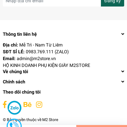
Đăng ký
Thông tin liên hệ
Địa chỉ:
Mễ Trì - Nam Từ Liêm
SĐT SỈ LẺ:
0983.769.111 (ZALO)
Email:
admin@m2store.vn
HỘ KINH DOANH PHỤ KIỆN GIÀY M2STORE
Về chúng tôi
Chính sách
Bàn Chải Đánh Giày Dành Cho Da Lộn Cao Cấp
Theo dõi chúng tôi
Eykosi BCDG21-XMK3-1-9
25.000₫
undefined
© Bản quyền thuộc về
M2 Store