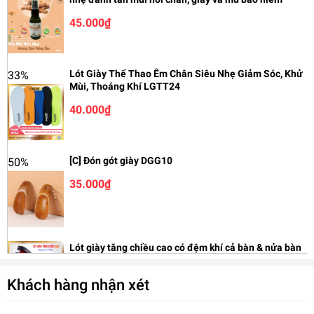
hàng, ảnh hưởng bởi quá trình vận chuyển, quý khách vui
lòng thông báo ngay cho shop để shop hỗ trợ hoàn hàng và
45.000₫
trả.
#banchaidanhgiay #banchaigo #banchaivesinhdalon
Lót Giày Thể Thao Êm Chân Siêu Nhẹ Giảm Sóc, Khử
33%
#dalon #banchai #dungcuvesinhgiay #giayda #giaytay
Mùi, Thoáng Khí LGTT24
#sneaker #phukiengiaydep #vesinhgiay #danhbonggiay
40.000₫
[C] Đón gót giày DGG10
50%
35.000₫
Lót giày tăng chiều cao có đệm khí cả bàn & nửa bàn
cao cấp L110AB-A20
Khách hàng nhận xét
50.000₫