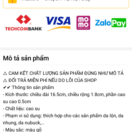
Mô tả sản phẩm
⚠️ CAM KẾT CHẤT LƯỢNG SẢN PHẨM ĐÚNG NHƯ MÔ TẢ
⚠️ ĐỔI TRẢ MIỄN PHÍ NẾU DO LỖI CỦA SHOP
✔✔ Thông tin sản phẩm
- Kích thước: chiều dài 16.5cm, chiều rộng 1.8cm, phần cao
su cao 0.5cm
- Chất liệu: cao su
- Phạm vi sử dụng: thích hợp cho các sản phẩm da lộn, da
nhung, da nubuck,…
- Màu sắc: màu gỗ