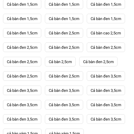
Cả bàn đen 1,5cm
Cả bàn đen 1,5cm
Cả bàn đen 1,5cm
Cả bàn đen 1,5cm
Cả bàn đen 1,5cm
Cả bàn đen 1,5cm
Cả bàn đen 1,5cm
Cả bàn đen 2,5cm
Cả bàn cao 2,5cm
Cả bàn đen 2,5cm
Cả bàn đen 2,5cm
Cả bàn đen 2,5cm
Cả bàn đen 2,5cm
Cả bàn 2,5cm
Cả bàn đen 2,5cm
Cả bàn đen 2,5cm
Cả bàn đen 2,5cm
Cả bàn đen 3,5cm
Cả bàn đen 3,5cm
Cả bàn đen 3,5cm
Cả bàn đen 3,5cm
Cả bàn đen 3,5cm
Cả bàn đen 3,5cm
Cả bàn đen 3,5cm
Cả bàn đen 3,5cm
Cả bàn đen 3,5cm
Cả bàn đen 3,5cm
cả bàn xám 1,5cm
cả bàn xám 1,5cm