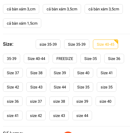
cả bàn xám 3,cm
cả bàn xám 3,5cm
cả bàn xám 3,5cm
cả bàn xám 1,5cm
Size:
size 35-39
Size 35-39
Size 40-45
35-39
Size 40-44
FREESIZE
Size-35
Size 36
Size 37
Size 38
Size 39
Size 40
Size 41
Size 42
Size 43
Size 44
Size 35
size 35
size 36
size 37
size 38
size 39
size 40
size 41
size 42
size 43
size 44