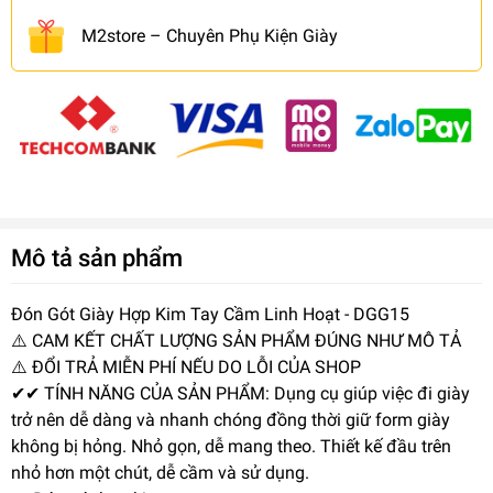
M2store – Chuyên Phụ Kiện Giày
Mô tả sản phẩm
Đón Gót Giày Hợp Kim Tay Cầm Linh Hoạt - DGG15
⚠️ CAM KẾT CHẤT LƯỢNG SẢN PHẨM ĐÚNG NHƯ MÔ TẢ
⚠️ ĐỔI TRẢ MIỄN PHÍ NẾU DO LỖI CỦA SHOP
✔✔ TÍNH NĂNG CỦA SẢN PHẨM: Dụng cụ giúp việc đi giày
trở nên dễ dàng và nhanh chóng đồng thời giữ form giày
không bị hỏng. Nhỏ gọn, dễ mang theo. Thiết kế đầu trên
nhỏ hơn một chút, dễ cầm và sử dụng.