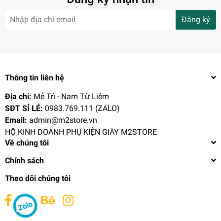
16.000₫
Đăng ký
Thông tin liên hệ
Địa chỉ:
Mễ Trì - Nam Từ Liêm
SĐT SỈ LẺ:
0983.769.111 (ZALO)
Email:
admin@m2store.vn
HỘ KINH DOANH PHỤ KIỆN GIÀY M2STORE
Về chúng tôi
Chính sách
Đón Gót Giày Hợp Kim Linh Hoạt, Chắc Chắn,
Theo dõi chúng tôi
Tiện Dụng DGG15
70.000₫
undefined