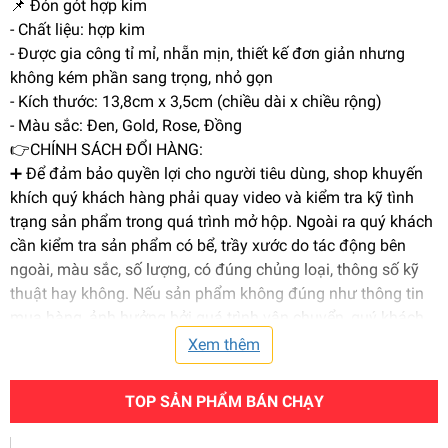
📌 Đón gót hợp kim
- Chất liệu: hợp kim
- Được gia công tỉ mỉ, nhẵn mịn, thiết kế đơn giản nhưng
không kém phần sang trọng, nhỏ gọn
- Kích thước: 13,8cm x 3,5cm (chiều dài x chiều rộng)
- Màu sắc: Đen, Gold, Rose, Đồng
👉CHÍNH SÁCH ĐỔI HÀNG:
➕ Để đảm bảo quyền lợi cho người tiêu dùng, shop khuyến
khích quý khách hàng phải quay video và kiểm tra kỹ tình
trạng sản phẩm trong quá trình mở hộp. Ngoài ra quý khách
cần kiểm tra sản phẩm có bể, trầy xước do tác động bên
ngoài, màu sắc, số lượng, có đúng chủng loại, thông số kỹ
thuật hay không. Nếu sản phẩm không đúng như thông tin
mua hàng, ảnh hưởng bởi quá trình vận chuyển, quý khách
vui lòng thông báo ngay cho shop để shop hỗ trợ hoàn hàng
Xem thêm
và trả.
TOP SẢN PHẨM BÁN CHẠY
#phukiengiay #dongot #dongotgiaynhua #dongotgiay
#cayxogiay #giaynam #dongotgiay #caocap