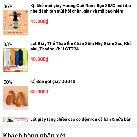
#dungcugiaydep #giarenhatthitruong
Xịt khử mùi giày Hương Quế Nano Bạc XIMO mùi dịu
36%
nhẹ đánh tan mùi hôi chân, giày và mũ bảo hiểm
45.000₫
Lót Giày Thể Thao Êm Chân Siêu Nhẹ Giảm Sóc, Khử
33%
Mùi, Thoáng Khí LGTT24
40.000₫
[C] Đón gót giày DGG10
50%
35.000₫
Lót giày tăng chiều cao có đệm khí cả bàn & nửa bàn
cao cấp L110AB-A20
Khách hàng nhận xét
50.000₫