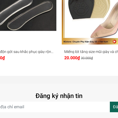
độn gót sau khắc phục giày rộng
Miếng lót tăng size mũi giày và 
 đau gót (C01)
trượt, êm chân và thoáng khí LG
00₫
20.000₫
30.000₫
Đăng ký nhận tin
Đă