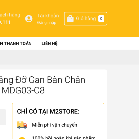
hách hàng
Tài khoản
Giỏ hàng
0
9.111
Đăng nhập
N THANH TOÁN
LIÊN HỆ
Nâng Đỡ Gan Bàn Chân
ê MDG03-C8
CHỈ CÓ TẠI M2STORE:
Miễn phí vận chuyển
100% bồi hoàn khi sản phẩm