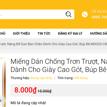
Hỗ trợ k
0983.76
CHỦ
GIỚI THIỆU
TIN TỨC
ĐĂNG KÝ ĐẠI LÝ
HƯỚNG DẪ
rượt, Nâng Đỡ Gan Bàn Chân Dành Cho Giày Cao Gót, Búp Bê MDG03-C8
Miếng Dán Chống Trơn Trượt, 
Dành Cho Giày Cao Gót, Búp B
Thương hiệu:
Đang cập nhật
|
Tình trạng:
Hết hàng
8.000₫
15.000₫
Mô tả đang cập nhật