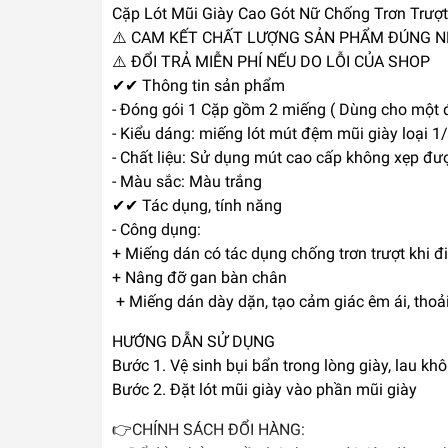
Cặp Lót Mũi Giày Cao Gót Nữ Chống Trơn Trượt
⚠️ CAM KẾT CHẤT LƯỢNG SẢN PHẨM ĐÚNG 
⚠️ ĐỔI TRẢ MIỄN PHÍ NẾU DO LỖI CỦA SHOP
✔✔ Thông tin sản phẩm
- Đóng gói 1 Cặp gồm 2 miếng ( Dùng cho một đ
- Kiểu dáng: miếng lót mút đệm mũi giày loại 
- Chất liệu: Sử dụng mút cao cấp không xẹp đượ
- Màu sắc: Màu trắng
✔✔ Tác dụng, tính năng
- Công dụng:
+ Miếng dán có tác dụng chống trơn trượt khi đi 
+ Nâng đỡ gan bàn chân
+ Miếng dán dày dặn, tạo cảm giác êm ái, thoải
HƯỚNG DẪN SỬ DỤNG
Bước 1. Vệ sinh bụi bẩn trong lòng giày, lau khô
Bước 2. Đặt lót mũi giày vào phần mũi giày
👉CHÍNH SÁCH ĐỔI HÀNG: