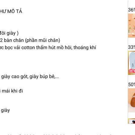
36
NHƯ MÔ TẢ
ôi giày )
1/2 bàn chân (phần mũi chân)
33
c bọc vải cotton thấm hút mồ hôi, thoáng khí
giày cao gót, giày búp bê,...
50
 mái khi đi
 giày