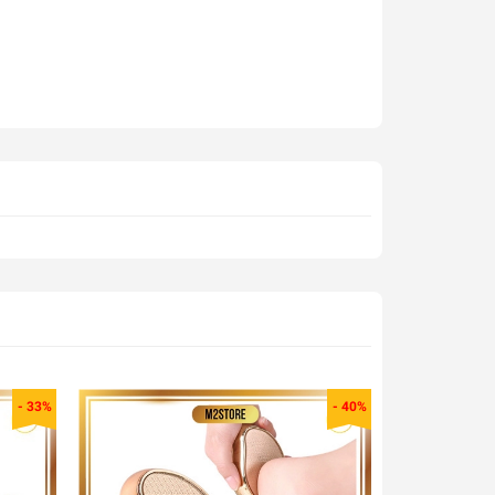
50.000₫
Xi Kem Đánh Giày Tarrago Shoe Cream - Xi
%
Đánh Bóng Da Dạng Kem, Dưỡng Giầy Da,
Túi, Áo Da Cao Cấp - Made In Spain VSG70
119.000₫
Đai chống gù lưng thông minh, đai trị lưng
tôm cho trẻ em và người lớn báo rung khi
lưng cong, lệch cột sống XIMO DCGL02
159.000₫
Đón gót giày thép bọc da cao cấp sang
%
trọng nhiều màu DGG12-A22
40.000₫
- 33%
- 40%
Hộp Đựng Giày Dép Nắp Nhựa Cứng Trong
%
Suốt Thời Trang, Size lớn Chịu Lực 4kg