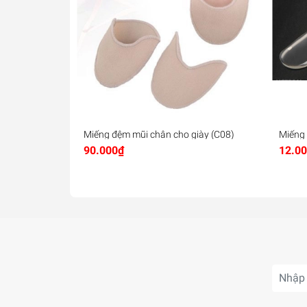
Miếng đệm mũi chân cho giày (C08)
Miếng 
size &
90.000₫
12.0