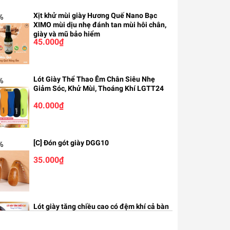
Xịt khử mùi giày Hương Quế Nano Bạc
%
XIMO mùi dịu nhẹ đánh tan mùi hôi chân,
giày và mũ bảo hiểm
45.000₫
Lót Giày Thể Thao Êm Chân Siêu Nhẹ
%
Giảm Sóc, Khử Mùi, Thoáng Khí LGTT24
40.000₫
[C] Đón gót giày DGG10
%
35.000₫
Lót giày tăng chiều cao có đệm khí cả bàn
& nửa bàn cao cấp L110AB-A20